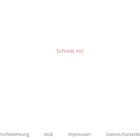
Lust auf mehr süße Inspiration?
Schau dir meine Rezepte und Backideen an - direkt aus meiner Küche.
Für Kooperationen oder Anfragen: Lass uns sprechen!
Schreib mir
rrufsbelehrung
AGB
Impressum
Datenschutzerkl