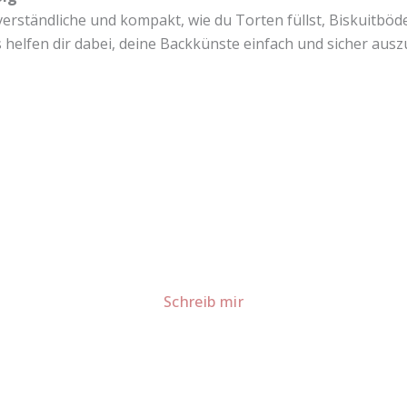
r verständliche und kompakt, wie du Torten füllst, Biskuitbö
s helfen dir dabei, deine Backkünste einfach und sicher aus
Lust auf mehr süße Inspiration?
Schau dir meine Rezepte und Backideen an - direkt aus meiner Küche.
Für Kooperationen oder Anfragen: Lass uns sprechen!
Schreib mir