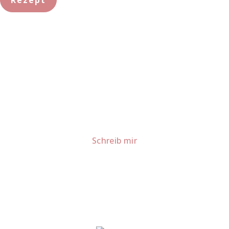
Rezept
Lust auf mehr süße Inspiration?
Schau dir meine Rezepte und Backideen an - direkt aus
meiner Küche.
Für Kooperationen oder Anfragen: Lass uns
sprechen!
Schreib mir