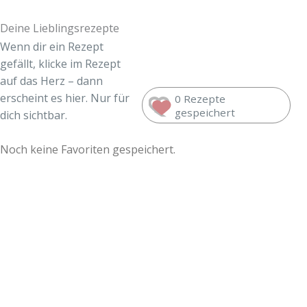
Deine Lieblingsrezepte
Wenn dir ein Rezept
gefällt, klicke im Rezept
auf das Herz – dann
erscheint es hier. Nur für
0 Rezepte
gespeichert
dich sichtbar.
Noch keine Favoriten gespeichert.
Lust auf mehr süße Inspiration?
Schau dir meine Rezepte und Backideen an - direkt aus
meiner Küche.