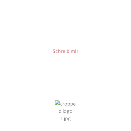
Lust auf mehr süße Inspiration?
Schau dir meine Rezepte und Backideen an - direkt aus
meiner Küche.
Für Kooperationen oder Anfragen: Lass uns
sprechen!
Schreib mir