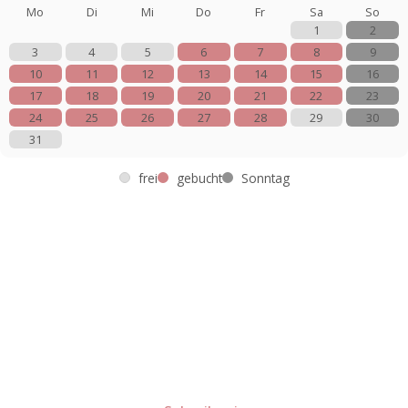
Mo
Di
Mi
Do
Fr
Sa
So
1
2
3
4
5
6
7
8
9
10
11
12
13
14
15
16
17
18
19
20
21
22
23
24
25
26
27
28
29
30
31
frei
gebucht
Sonntag
Lust auf mehr süße Inspiration?
Schau dir meine Rezepte und Backideen an - direkt aus
meiner Küche.
Für Kooperationen oder Anfragen: Lass uns
sprechen!