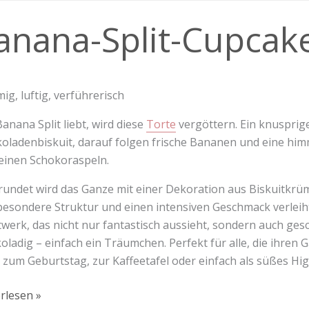
na-
anana-Split-Cupcak
akes
mig, luftig, verführerisch
anana Split liebt, wird diese
Torte
vergöttern. Ein knusprige
oladenbiskuit, darauf folgen frische Bananen und eine hi
einen Schokoraspeln.
undet wird das Ganze mit einer Dekoration aus Biskuitkrü
besondere Struktur und einen intensiven Geschmack verleiht. 
werk, das nicht nur fantastisch aussieht, sondern auch ges
oladig – einfach ein Träumchen. Perfekt für alle, die ihre
s zum Geburtstag, zur Kaffeetafel oder einfach als süßes Hi
rlesen »