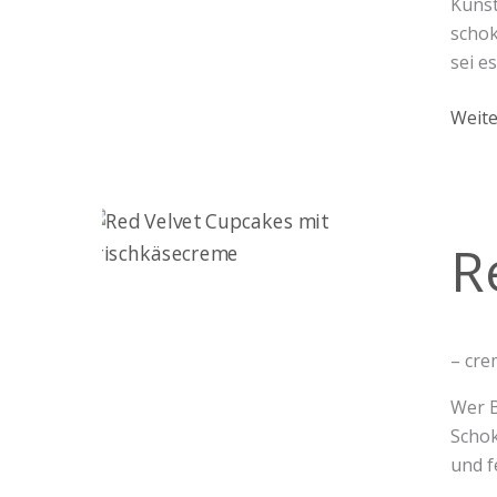
Kunst
schok
sei e
Weite
Red-
R
Velve
Cupc
– cre
Wer B
Schok
und f