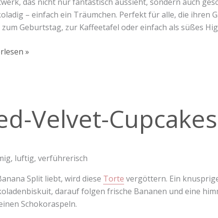
werk, das nicht nur fantastisch aussieht, sondern auch ges
oladig – einfach ein Träumchen. Perfekt für alle, die ihre
s zum Geburtstag, zur Kaffeetafel oder einfach als süßes Hi
rlesen »
ed-Velvet-Cupcakes
t-
akes
mig, luftig, verführerisch
anana Split liebt, wird diese
Torte
vergöttern. Ein knusprige
oladenbiskuit, darauf folgen frische Bananen und eine hi
einen Schokoraspeln.