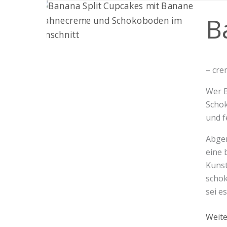
Bana
B
Split-
Cupc
– cre
Wer B
Schok
und f
Abger
eine 
Kunst
schok
sei e
Weite