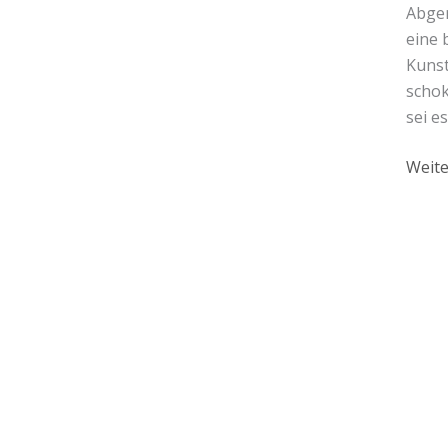
Abger
eine 
Kunst
schok
sei e
Weite