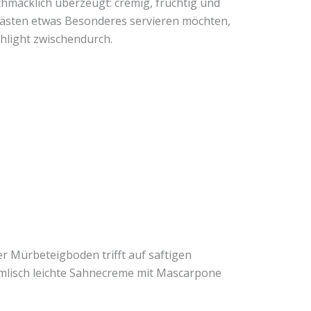
chmacklich überzeugt: cremig, fruchtig und
n Gästen etwas Besonderes servieren möchten,
ghlight zwischendurch.
r Mürbeteigboden trifft auf saftigen
mmlisch leichte Sahnecreme mit Mascarpone