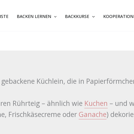
ISTE
BACKEN LERNEN
BACKKURSE
KOOPERATION
n gebackene Küchlein, die in Papierförmche
ren Rührteig – ähnlich wie
Kuchen
– und w
me, Frischkäsecreme oder
Ganache
) dekorie