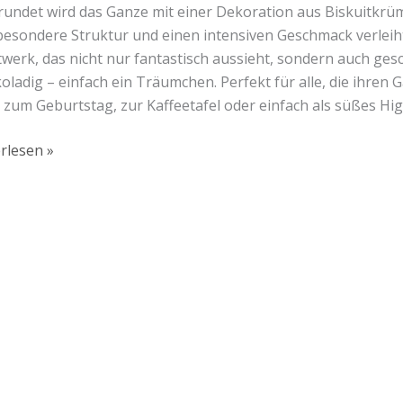
undet wird das Ganze mit einer Dekoration aus Biskuitkrü
besondere Struktur und einen intensiven Geschmack verleiht. 
werk, das nicht nur fantastisch aussieht, sondern auch ges
oladig – einfach ein Träumchen. Perfekt für alle, die ihre
s zum Geburtstag, zur Kaffeetafel oder einfach als süßes Hi
rlesen »
Lust auf mehr süße Inspiration?
Schau dir meine Rezepte und Backideen an - direkt aus meiner Küche.