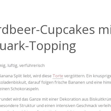
er-
rdbeer-Cupcakes mi
akes
e-
uark-Topping
k-
ing
mig, luftig, verführerisch
anana Split liebt, wird diese
Torte
vergöttern. Ein knusprige
oladenbiskuit, darauf folgen frische Bananen und eine hi
einen Schokoraspeln.
undet wird das Ganze mit einer Dekoration aus Biskuitkrü
besondere Struktur und einen intensiven Geschmack verleiht. 