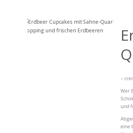
Erdbe
E
Cupc
mit
Sahn
Q
Quar
Topp
– cre
Wer B
Schok
und f
Abger
eine 