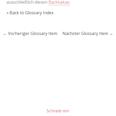
ausschließlich diesen
Backkakao
.
« Back to Glossary Index
←
Vorheriger Glossary Item
Nächster Glossary Item
→
Lust auf mehr süße Inspiration?
Schau dir meine Rezepte und Backideen an - direkt aus
meiner Küche.
Für Kooperationen oder Anfragen: Lass uns
sprechen!
Schreib mir