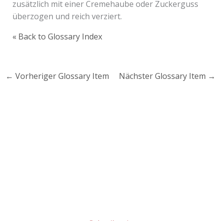
zusätzlich mit einer Cremehaube oder Zuckerguss
überzogen und reich verziert.
« Back to Glossary Index
←
Vorheriger Glossary Item
Nächster Glossary Item
→
Lust auf mehr süße Inspiration?
Schau dir meine Rezepte und Backideen an - direkt aus
meiner Küche.
Für Kooperationen oder Anfragen: Lass uns
sprechen!