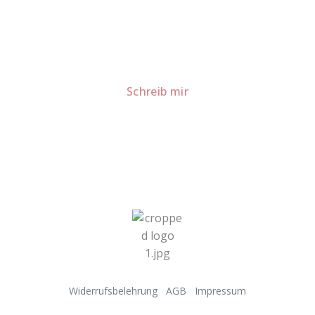
Schau dir meine Rezepte und Backideen an - direkt aus
meiner Küche.
Für Kooperationen oder Anfragen: Lass uns
sprechen!
Schreib mir
Widerrufsbelehrung
AGB
Impressum