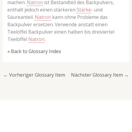
machen.
Natron
ist Bestandteil des Backpulvers,
enthält jedoch einen stärkeren
Stärke
- und
Säureanteil.
Natron
kann ohne Probleme das
Backpulver ersetzen. Verwende anstatt einen
Teelöffel Backpulver einen halben bis dreiviertel
Teelöffel
Natron
.
« Back to Glossary Index
←
Vorheriger Glossary Item
Nächster Glossary Item
→
Lust auf mehr süße Inspiration?
Schau dir meine Rezepte und Backideen an - direkt aus