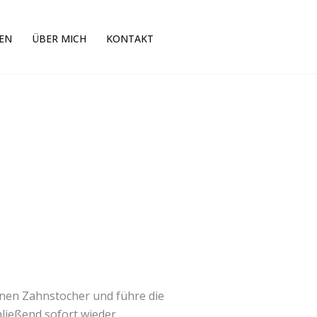
EN
ÜBER MICH
KONTAKT
inen Zahnstocher und führe die
ließend sofort wieder