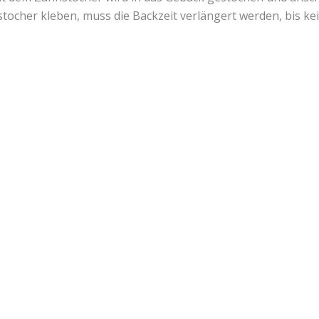
ocher kleben, muss die Backzeit verlängert werden, bis ke
Lust auf mehr süße Inspiration?
Schau dir meine Rezepte und Backideen an - direkt aus meiner Küche.