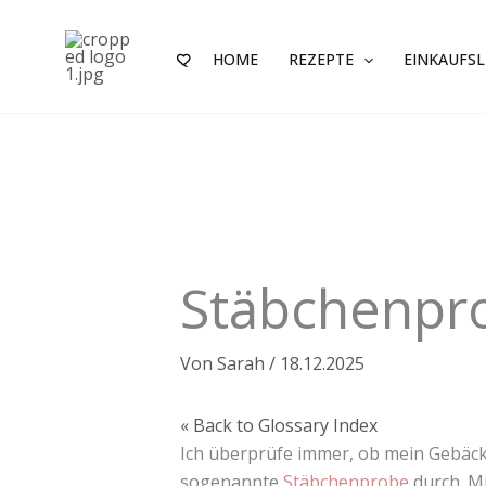
Zum
Inhalt
HOME
REZEPTE
EINKAUFSL
springen
Stäbchenpr
Von
Sarah
/
18.12.2025
« Back to Glossary Index
Ich überprüfe immer, ob mein Gebäck 
sogenannte
Stäbchenprobe
durch. M