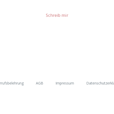
Für Kooperationen oder Anfragen: Lass uns sprechen!
Schreib mir
rrufsbelehrung
AGB
Impressum
Datenschutzerkl