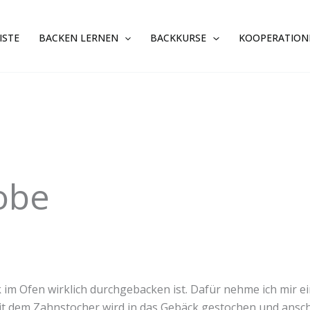
ISTE
BACKEN LERNEN
BACKKURSE
KOOPERATION
obe
im Ofen wirklich durchgebacken ist. Dafür nehme ich mir e
it dem Zahnstocher wird in das Gebäck gestochen und ansch