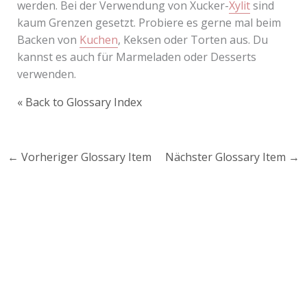
werden. Bei der Verwendung von Xucker-
Xylit
sind
kaum Grenzen gesetzt. Probiere es gerne mal beim
Backen von
Kuchen
, Keksen oder Torten aus. Du
kannst es auch für Marmeladen oder Desserts
verwenden.
« Back to Glossary Index
←
Vorheriger Glossary Item
Nächster Glossary Item
→
Lust auf mehr süße Inspiration?
Schau dir meine Rezepte und Backideen an - direkt aus
meiner Küche.