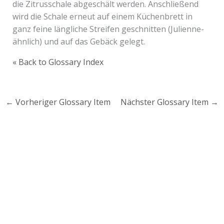
die Zitrusschale abgeschält werden. Anschließend
wird die Schale erneut auf einem Küchenbrett in
ganz feine längliche Streifen geschnitten (Julienne-
ähnlich) und auf das Gebäck gelegt.
« Back to Glossary Index
←
Vorheriger Glossary Item
Nächster Glossary Item
→
Lust auf mehr süße Inspiration?
Schau dir meine Rezepte und Backideen an - direkt aus
meiner Küche.
Für Kooperationen oder Anfragen: Lass uns