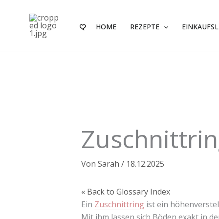
Zum
Inhalt
HOME
REZEPTE
EINKAUFSL
springen
Zuschnittri
Von
Sarah
/
18.12.2025
« Back to Glossary Index
Ein
Zuschnittring
ist ein höhenverste
Mit ihm lassen sich Böden exakt in d