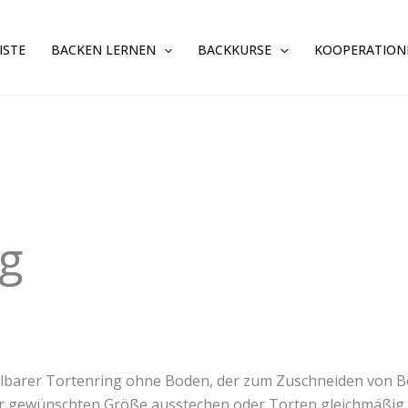
ISTE
BACKEN LERNEN
BACKKURSE
KOOPERATION
ng
llbarer Tortenring ohne Boden, der zum Zuschneiden von B
er gewünschten Größe ausstechen oder Torten gleichmäßig a