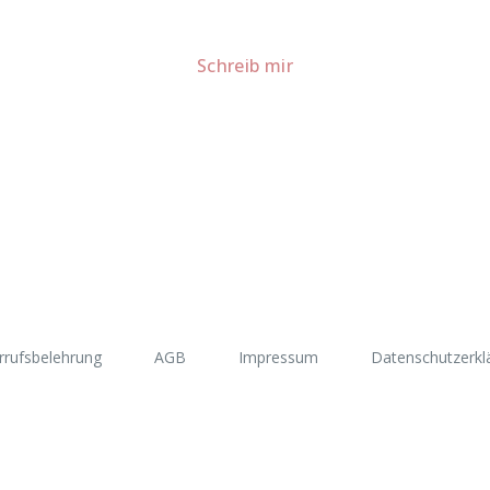
Für Kooperationen oder Anfragen: Lass uns sprechen!
Schreib mir
rrufsbelehrung
AGB
Impressum
Datenschutzerkl