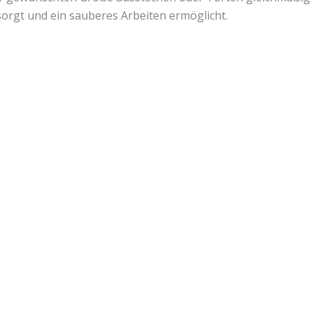
t sorgt und ein sauberes Arbeiten ermöglicht.
Lust auf mehr süße Inspiration?
Schau dir meine Rezepte und Backideen an - direkt aus meiner Küche.