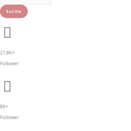
u
c
Suche
h
e
21,8K+
Follower
8K+
Follower