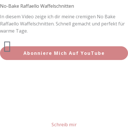
No-Bake Raffaello Waffelschnitten
In diesem Video zeige ich dir meine cremigen No Bake
Raffaello Waffelschnitten. Schnell gemacht und perfekt für
warme Tage.
Abonniere Mich Auf YouTube
Lust auf mehr süße Inspiration?
Schau dir meine Rezepte und Backideen an - direkt aus
meiner Küche.
Für Kooperationen oder Anfragen: Lass uns
sprechen!
Schreib mir