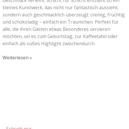
Geschmack verleiht. Schicht für Schicht entsteht so ein
kleines Kunstwerk, das nicht nur fantastisch aussieht,
sondern auch geschmacklich überzeugt: cremig, fruchtig
und schokoladig – einfach ein Träumchen. Perfekt für
alle, die ihren Gästen etwas Besonderes servieren
möchten, sei es zum Geburtstag, zur Kaffeetafel oder
einfach als süßes Highlight zwischendurch.
Weiterlesen »
Lust auf mehr süße Inspiration?
Schau dir meine Rezepte und Backideen an - direkt aus meiner
Küche.
Für Kooperationen oder Anfragen: Lass uns sprechen!
Schreib mir