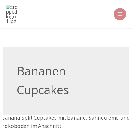
Zum
Inhalt
springen
Bananen
Cupcakes
Banana-
Split-