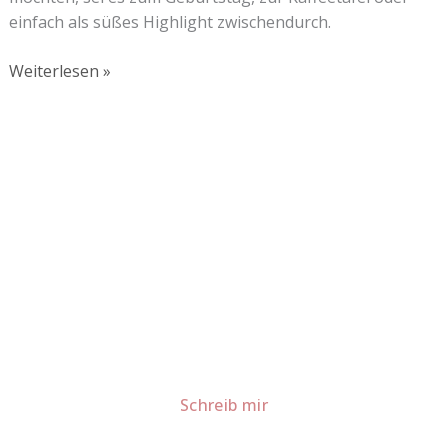
einfach als süßes Highlight zwischendurch.
Weiterlesen »
Lust auf mehr süße Inspiration?
Schau dir meine Rezepte und Backideen an - direkt aus
meiner Küche.
Für Kooperationen oder Anfragen: Lass uns
sprechen!
Schreib mir