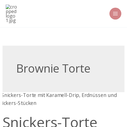
Zum
Inhalt
springen
Brownie Torte
Snickers-
Torte
Snickers-Torte