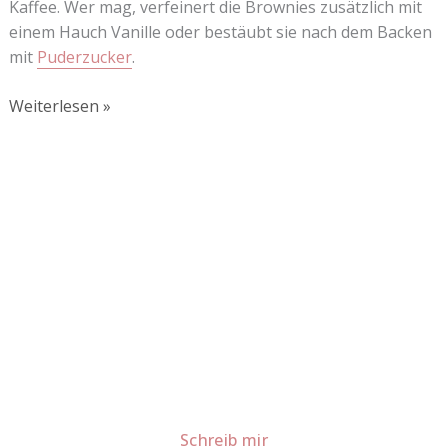
Kaffee. Wer mag, verfeinert die Brownies zusätzlich mit
einem Hauch Vanille oder bestäubt sie nach dem Backen
mit
Puderzucker
.
Weiterlesen »
Lust auf mehr süße Inspiration?
Schau dir meine Rezepte und Backideen an - direkt aus
meiner Küche.
Für Kooperationen oder Anfragen: Lass uns
sprechen!
Schreib mir