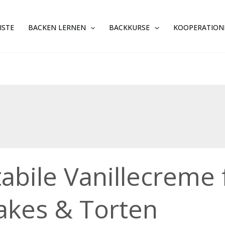
ISTE
BACKEN LERNEN
BACKKURSE
KOOPERATION
le
tabile Vanillecreme
lecreme
er
akes & Torten
s