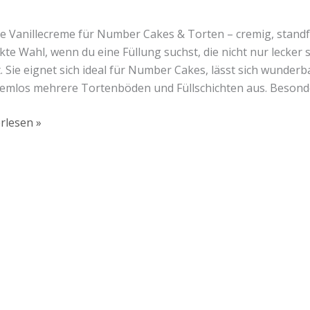
en
le Vanillecreme für Number Cakes & Torten – cremig, standfes
kte Wahl, wenn du eine Füllung suchst, die nicht nur lecker 
t. Sie eignet sich ideal für Number Cakes, lässt sich wunderb
emlos mehrere Tortenböden und Füllschichten aus. Besonder
rlesen »
Lust auf mehr süße Inspiration?
Schau dir meine Rezepte und Backideen an - direkt aus meiner Küche.
Für Kooperationen oder Anfragen: Lass uns sprechen!