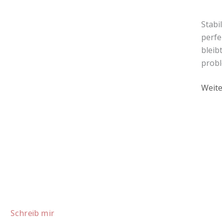
Tort
Stabi
perfe
bleib
probl
Weite
Schreib mir