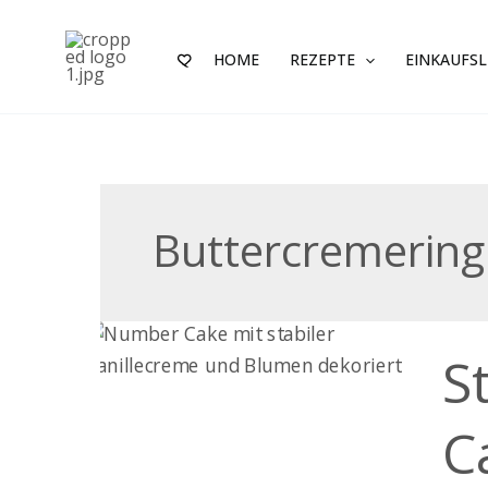
Zum
Inhalt
HOME
REZEPTE
EINKAUFSL
springen
Buttercremering
Stabi
S
Vanil
für
Numb
C
Cake
&