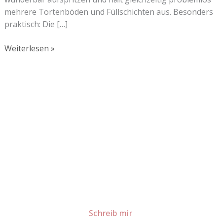
mehrere Tortenböden und Füllschichten aus. Besonders
praktisch: Die […]
Weiterlesen »
Lust auf mehr süße Inspiration?
Schau dir meine Rezepte und Backideen an - direkt aus
meiner Küche.
Für Kooperationen oder Anfragen: Lass uns
sprechen!
Schreib mir