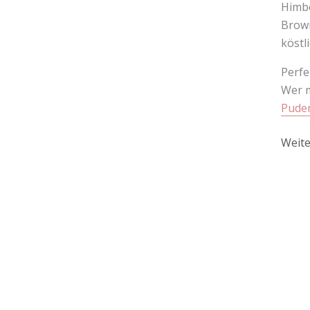
Himbe
Brown
köstl
Perfe
Wer m
Pude
Weite