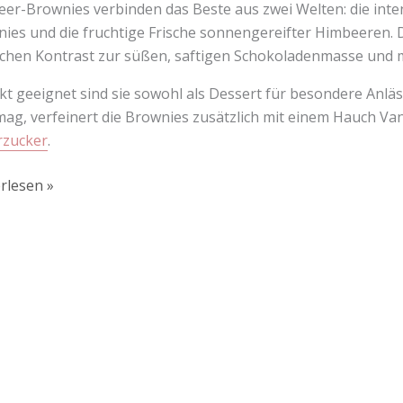
er-Brownies verbinden das Beste aus zwei Welten: die inten
ies und die fruchtige Frische sonnengereifter Himbeeren. D
ichen Kontrast zur süßen, saftigen Schokoladenmasse und 
kt geeignet sind sie sowohl als Dessert für besondere Anläs
ag, verfeinert die Brownies zusätzlich mit einem Hauch Van
rzucker
.
rlesen »
Lust auf mehr süße Inspiration?
Schau dir meine Rezepte und Backideen an - direkt aus meiner Küche.
Für Kooperationen oder Anfragen: Lass uns sprechen!