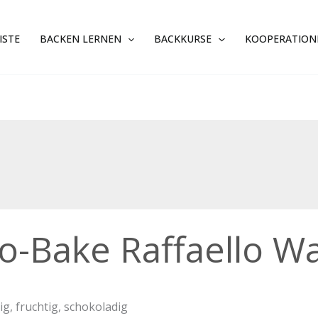
ISTE
BACKEN LERNEN
BACKKURSE
KOOPERATION
o-Bake Raffaello Wa
ello
lschnitten
tig, fruchtig, schokoladig