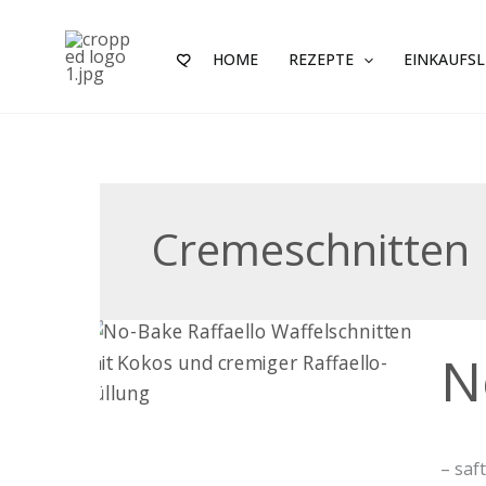
Zum
Inhalt
HOME
REZEPTE
EINKAUFSL
springen
Cremeschnitten
No-
N
Bake
Raffa
Waffe
– saf