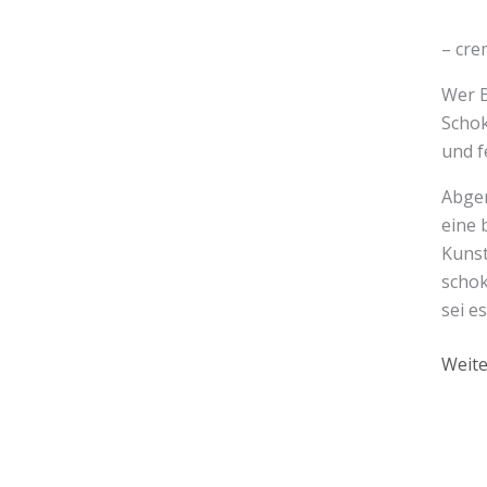
– cre
Wer B
Schok
und f
Abger
eine 
Kunst
schok
sei e
Weite