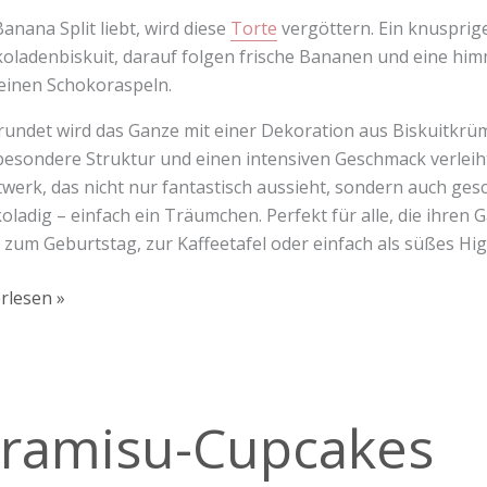
anana Split liebt, wird diese
Torte
vergöttern. Ein knusprige
oladenbiskuit, darauf folgen frische Bananen und eine hi
einen Schokoraspeln.
undet wird das Ganze mit einer Dekoration aus Biskuitkrü
besondere Struktur und einen intensiven Geschmack verleiht. 
werk, das nicht nur fantastisch aussieht, sondern auch ges
oladig – einfach ein Träumchen. Perfekt für alle, die ihre
s zum Geburtstag, zur Kaffeetafel oder einfach als süßes Hi
rlesen »
isu-
iramisu-Cupcakes
akes