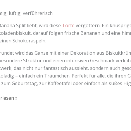
mig, luftig, verführerisch
anana Split liebt, wird diese
Torte
vergöttern. Ein knusprige
oladenbiskuit, darauf folgen frische Bananen und eine hi
einen Schokoraspeln.
undet wird das Ganze mit einer Dekoration aus Biskuitkrü
besondere Struktur und einen intensiven Geschmack verleiht. 
werk, das nicht nur fantastisch aussieht, sondern auch ges
oladig – einfach ein Träumchen. Perfekt für alle, die ihre
s zum Geburtstag, zur Kaffeetafel oder einfach als süßes Hi
rlesen »