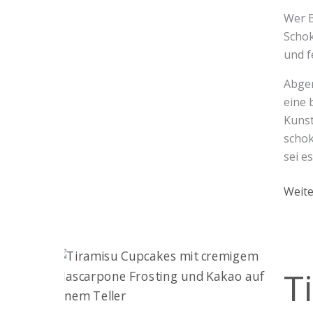
Wer B
Schok
und f
Abger
eine 
Kunst
schok
sei e
Weite
Tiram
T
Cupc