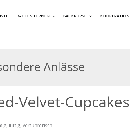
ISTE
BACKEN LERNEN
BACKKURSE
KOOPERATION
sondere Anlässe
ed-Velvet-Cupcakes
t-
akes
mig, luftig, verführerisch