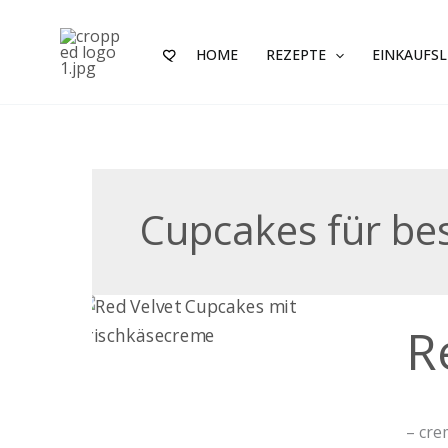
Zum
Inhalt
HOME
REZEPTE
EINKAUFSL
springen
Cupcakes für be
Red-
R
Velve
Cupc
– cre