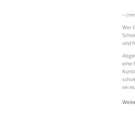
– cre
Wer B
Schok
und f
Abger
eine 
Kunst
schok
sei e
Weite