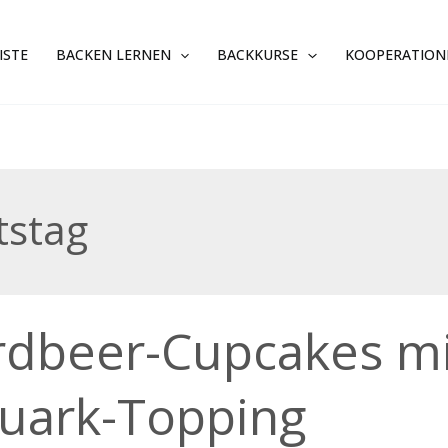
ISTE
BACKEN LERNEN
BACKKURSE
KOOPERATION
tstag
er-
rdbeer-Cupcakes mi
akes
e-
uark-Topping
k-
ing