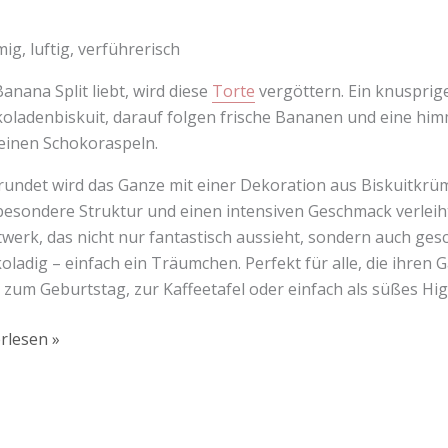
mig, luftig, verführerisch
anana Split liebt, wird diese
Torte
vergöttern. Ein knusprige
oladenbiskuit, darauf folgen frische Bananen und eine hi
einen Schokoraspeln.
undet wird das Ganze mit einer Dekoration aus Biskuitkrü
besondere Struktur und einen intensiven Geschmack verleiht. 
werk, das nicht nur fantastisch aussieht, sondern auch ges
oladig – einfach ein Träumchen. Perfekt für alle, die ihre
s zum Geburtstag, zur Kaffeetafel oder einfach als süßes Hi
rlesen »