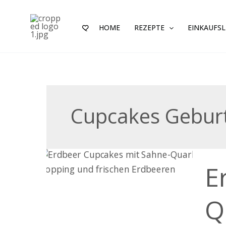
Zum
Inhalt
HOME
REZEPTE
EINKAUFSL
springen
Cupcakes Gebur
Erdbe
E
Cupc
mit
Sahn
Q
Quar
Topp