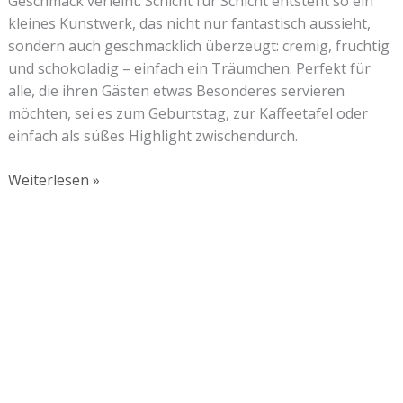
Geschmack verleiht. Schicht für Schicht entsteht so ein
kleines Kunstwerk, das nicht nur fantastisch aussieht,
sondern auch geschmacklich überzeugt: cremig, fruchtig
und schokoladig – einfach ein Träumchen. Perfekt für
alle, die ihren Gästen etwas Besonderes servieren
möchten, sei es zum Geburtstag, zur Kaffeetafel oder
einfach als süßes Highlight zwischendurch.
Weiterlesen »
Lust auf mehr süße Inspiration?
Schau dir meine Rezepte und Backideen an - direkt aus
meiner Küche.