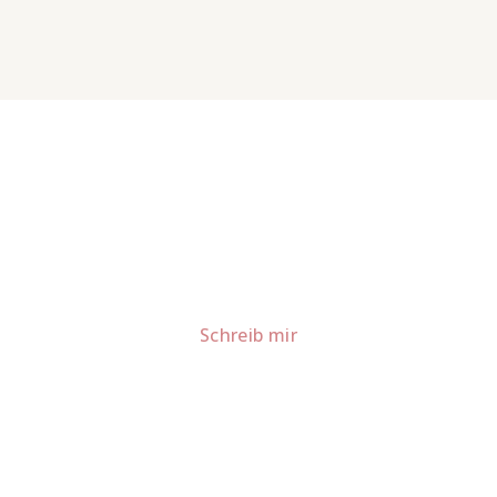
Lust auf mehr süße Inspiration?
Schau dir meine Rezepte und Backideen an - direkt aus
meiner Küche.
Für Kooperationen oder Anfragen: Lass uns
sprechen!
Schreib mir