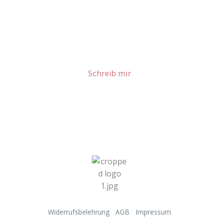
Lust auf mehr süße Inspiration?
Schau dir meine Rezepte und Backideen an - direkt aus
meiner Küche.
Für Kooperationen oder Anfragen: Lass uns
sprechen!
Schreib mir
Widerrufsbelehrung
AGB
Impressum