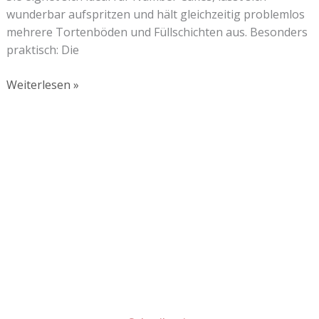
wunderbar aufspritzen und hält gleichzeitig problemlos
mehrere Tortenböden und Füllschichten aus. Besonders
praktisch: Die
Weiterlesen »
Lust auf mehr süße Inspiration?
Schau dir meine Rezepte und Backideen an - direkt aus
meiner Küche.
Für Kooperationen oder Anfragen: Lass uns
sprechen!