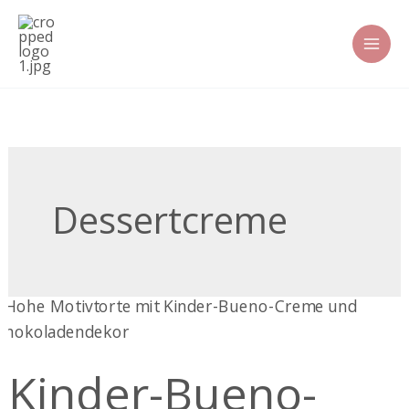
Zum
Inhalt
springen
Dessertcreme
Kinder-
Bueno-
Creme
Kinder-Bueno-