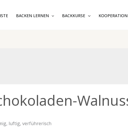
ISTE
BACKEN LERNEN
BACKKURSE
KOOPERATION
oladen-
chokoladen-Walnuss
sstarte
mig, luftig, verführerisch