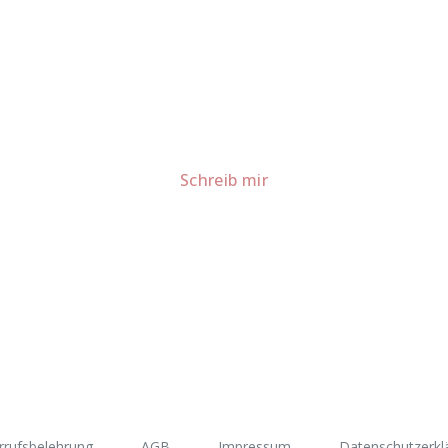
Lust auf mehr süße Inspiration?
Schau dir meine Rezepte und Backideen an - direkt aus meiner Küche.
Für Kooperationen oder Anfragen: Lass uns sprechen!
Schreib mir
rrufsbelehrung
AGB
Impressum
Datenschutzerkl