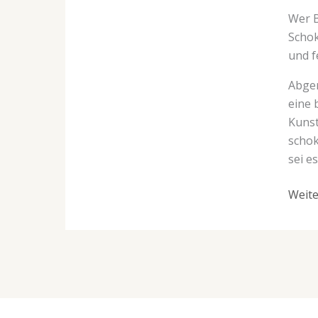
Wer B
Schok
und f
Abger
eine 
Kunst
schok
sei e
Weite