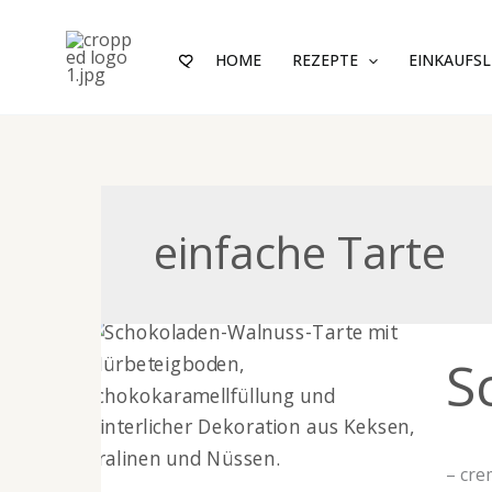
Zum
Inhalt
HOME
REZEPTE
EINKAUFSL
springen
einfache Tarte
Schok
S
Walnu
– cre