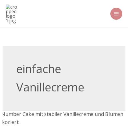
Zum
Inhalt
springen
einfache
Vanillecreme
Stabile
Vanillecreme