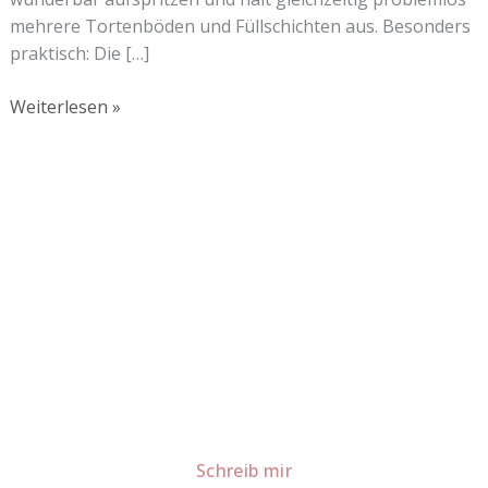
mehrere Tortenböden und Füllschichten aus. Besonders
praktisch: Die […]
Weiterlesen »
Lust auf mehr süße Inspiration?
Schau dir meine Rezepte und Backideen an - direkt aus
meiner Küche.
Für Kooperationen oder Anfragen: Lass uns
sprechen!
Schreib mir