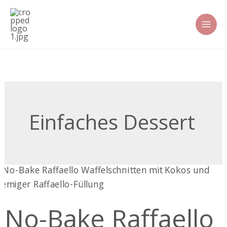
Zum
Inhalt
springen
Einfaches Dessert
No-
Bake
Raffaello
No-Bake Raffaello
Waffelschnitten