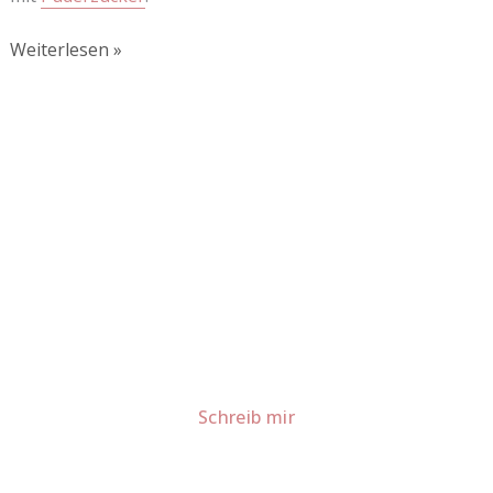
Weiterlesen »
Lust auf mehr süße Inspiration?
Schau dir meine Rezepte und Backideen an - direkt aus
meiner Küche.
Für Kooperationen oder Anfragen: Lass uns
sprechen!
Schreib mir