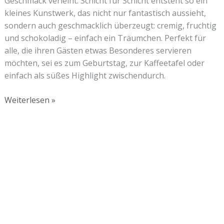
Geschmack verleiht. Schicht für Schicht entsteht so ein
kleines Kunstwerk, das nicht nur fantastisch aussieht,
sondern auch geschmacklich überzeugt: cremig, fruchtig
und schokoladig – einfach ein Träumchen. Perfekt für
alle, die ihren Gästen etwas Besonderes servieren
möchten, sei es zum Geburtstag, zur Kaffeetafel oder
einfach als süßes Highlight zwischendurch.
Weiterlesen »
Lust auf mehr süße Inspiration?
Schau dir meine Rezepte und Backideen an - direkt aus
meiner Küche.