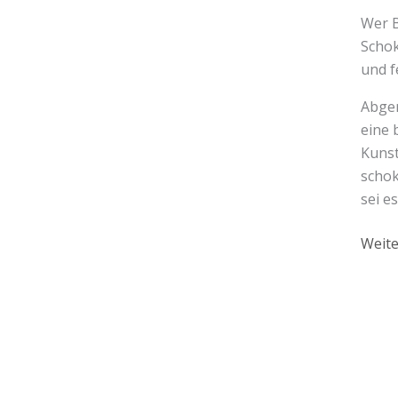
Wer B
Schok
und f
Abger
eine 
Kunst
schok
sei e
Weite