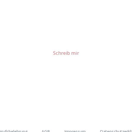
Lust auf mehr süße Inspiration?
Schau dir meine Rezepte und Backideen an - direkt aus meiner Küche.
Für Kooperationen oder Anfragen: Lass uns sprechen!
Schreib mir
rrufsbelehrung
AGB
Impressum
Datenschutzerkl