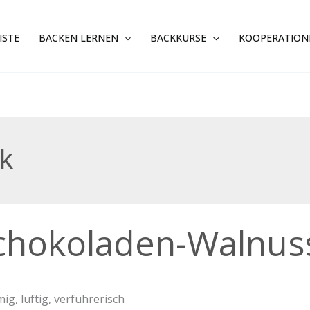
ISTE
BACKEN LERNEN
BACKKURSE
KOOPERATION
k
oladen-
chokoladen-Walnuss
sstarte
mig, luftig, verführerisch