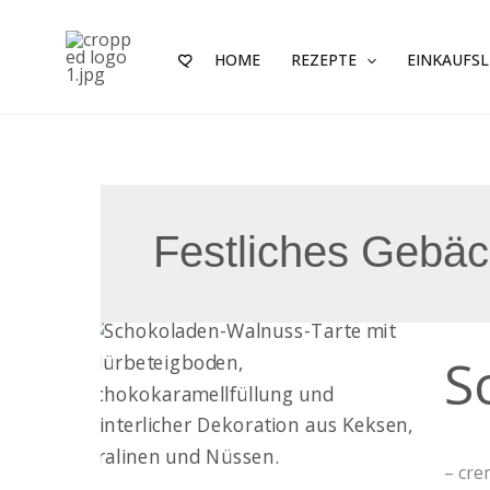
Zum
Inhalt
HOME
REZEPTE
EINKAUFSL
springen
Festliches Gebäc
Schok
S
Walnu
– cre