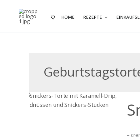
Zum
Inhalt
HOME
REZEPTE
EINKAUFSL
springen
Geburtstagstort
Snick
S
Torte
– cre