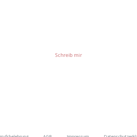
Lust auf mehr süße Inspiration?
Schau dir meine Rezepte und Backideen an - direkt aus meiner Küche.
Für Kooperationen oder Anfragen: Lass uns sprechen!
Schreib mir
rrufsbelehrung
AGB
Impressum
Datenschutzerkl