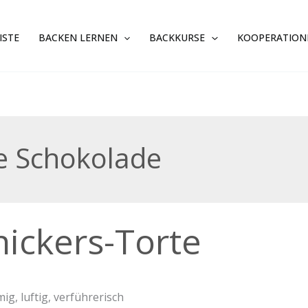
ISTE
BACKEN LERNEN
BACKKURSE
KOOPERATION
e Schokolade
ers-
nickers-Torte
mig, luftig, verführerisch