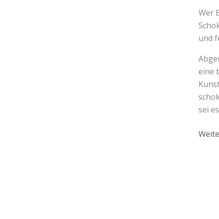
Wer B
Schok
und f
Abger
eine 
Kunst
schok
sei e
Weite