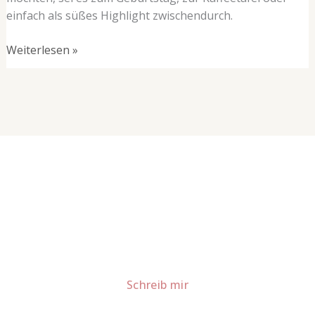
einfach als süßes Highlight zwischendurch.
Weiterlesen »
Lust auf mehr süße Inspiration?
Schau dir meine Rezepte und Backideen an - direkt aus
meiner Küche.
Für Kooperationen oder Anfragen: Lass uns
sprechen!
Schreib mir