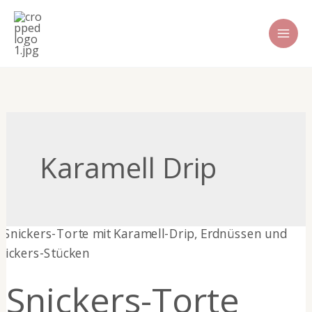
Zum
Inhalt
springen
Karamell Drip
Snickers-
Torte
Snickers-Torte