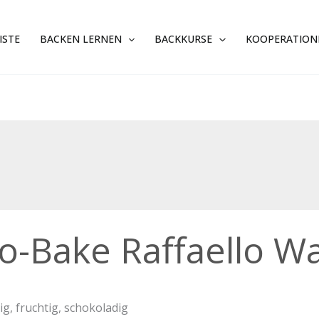
ISTE
BACKEN LERNEN
BACKKURSE
KOOPERATION
o-Bake Raffaello Wa
ello
lschnitten
tig, fruchtig, schokoladig