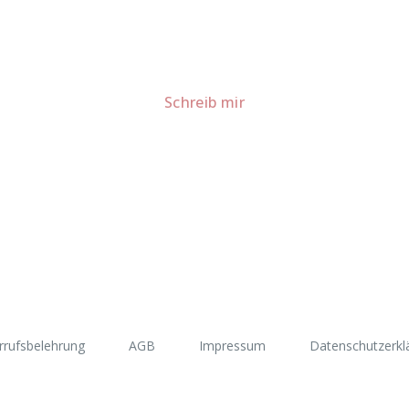
Lust auf mehr süße Inspiration?
Schau dir meine Rezepte und Backideen an - direkt aus meiner Küche.
Für Kooperationen oder Anfragen: Lass uns sprechen!
Schreib mir
rrufsbelehrung
AGB
Impressum
Datenschutzerkl