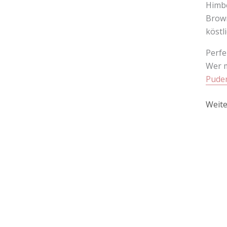
Himbe
Brown
köstl
Perfe
Wer m
Pude
Weite