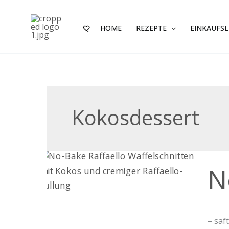
Zum
Inhalt
HOME
REZEPTE
EINKAUFSL
springen
Kokosdessert
No-
N
Bake
Raffa
Waffe
– saf