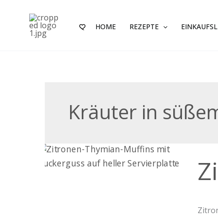
Zum
Inhalt
HOME
REZEPTE
EINKAUFSL
springen
Kräuter in süße
Zitro
Z
Thym
Muffi
Zitr