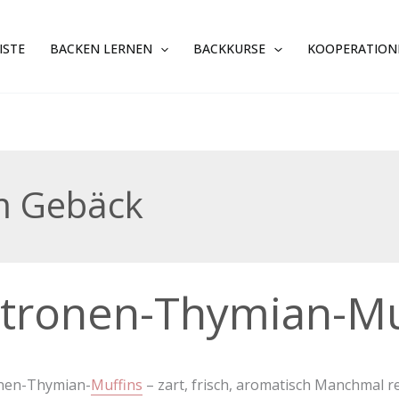
ISTE
BACKEN LERNEN
BACKKURSE
KOOPERATION
m Gebäck
nen-
itronen-Thymian-Mu
ian-
ns
onen-Thymian-
Muffins
– zart, frisch, aromatisch Manchmal re