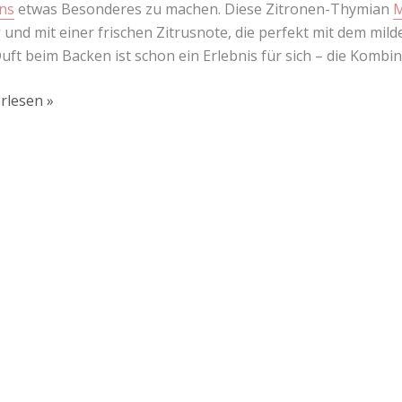
ns
etwas Besonderes zu machen. Diese Zitronen-Thymian
M
g und mit einer frischen Zitrusnote, die perfekt mit dem m
uft beim Backen ist schon ein Erlebnis für sich – die Kombin
rlesen »
Lust auf mehr süße Inspiration?
Schau dir meine Rezepte und Backideen an - direkt aus meiner Küche.
Für Kooperationen oder Anfragen: Lass uns sprechen!