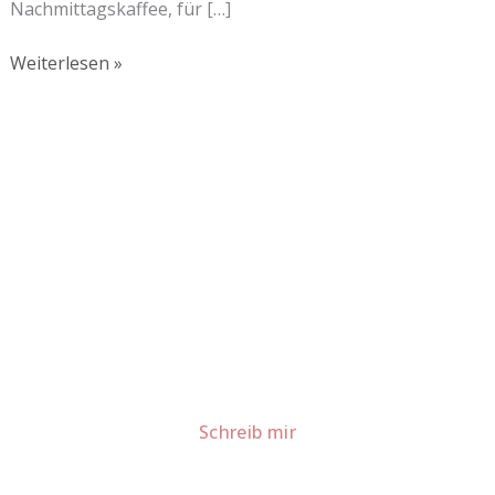
Nachmittagskaffee, für […]
Weiterlesen »
Lust auf mehr süße Inspiration?
Schau dir meine Rezepte und Backideen an - direkt aus
meiner Küche.
Für Kooperationen oder Anfragen: Lass uns
sprechen!
Schreib mir