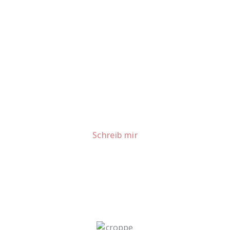
Lust auf mehr süße Inspiration?
Schau dir meine Rezepte und Backideen an - direkt aus
meiner Küche.
Für Kooperationen oder Anfragen: Lass uns
sprechen!
Schreib mir