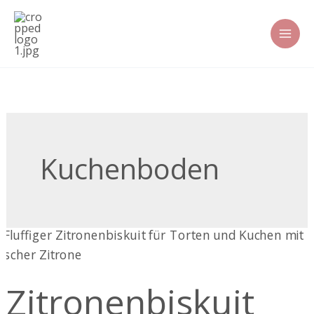
Zum
Inhalt
springen
Kuchenboden
Zitronenbiskuit
Zitronenbiskuit