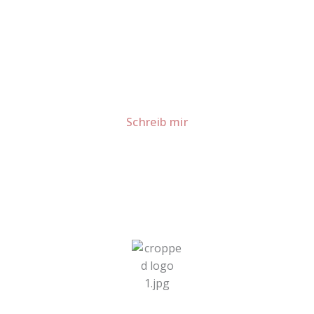
Lust auf mehr süße Inspiration?
Schau dir meine Rezepte und Backideen an - direkt aus
meiner Küche.
Für Kooperationen oder Anfragen: Lass uns
sprechen!
Schreib mir