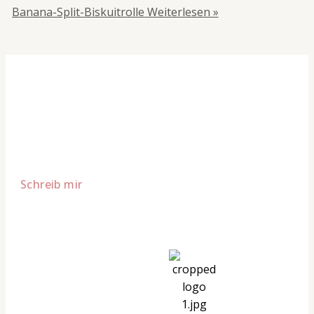
Banana-Split-Biskuitrolle
Weiterlesen »
Lust auf mehr süße Inspiration?
Schau dir meine Rezepte und
Backideen an - direkt aus meiner
Küche.
Für Kooperationen oder Anfragen: Lass uns sprechen!
Schreib mir