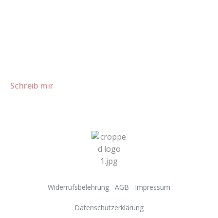
Lust auf mehr süße Inspiration?
Schau dir meine Rezepte und Backideen an - direkt aus meiner
Küche.
Für Kooperationen oder Anfragen: Lass uns sprechen!
Schreib mir
Widerrufsbelehrung
AGB
Impressum
Datenschutzerklärung