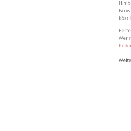
Himbe
Brown
köstl
Perfe
Wer m
Pude
Weite