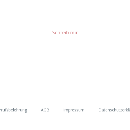
Lust auf mehr süße Inspiration?
Schau dir meine Rezepte und Backideen an - direkt aus meiner Küche.
Für Kooperationen oder Anfragen: Lass uns sprechen!
Schreib mir
rrufsbelehrung
AGB
Impressum
Datenschutzerkl