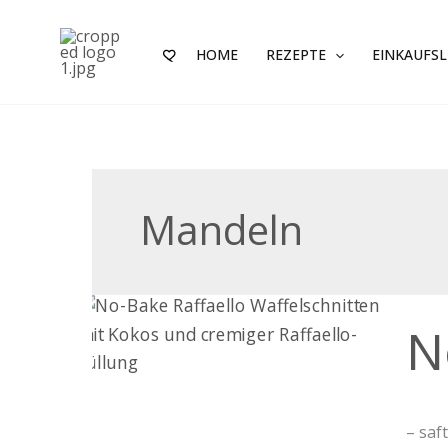
Zum
Inhalt
HOME
REZEPTE
EINKAUFSL
springen
Mandeln
No-
N
Bake
Raffa
Waffe
– saf