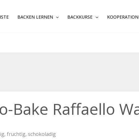
ISTE
BACKEN LERNEN
BACKKURSE
KOOPERATION
o-Bake Raffaello Wa
ello
lschnitten
tig, fruchtig, schokoladig