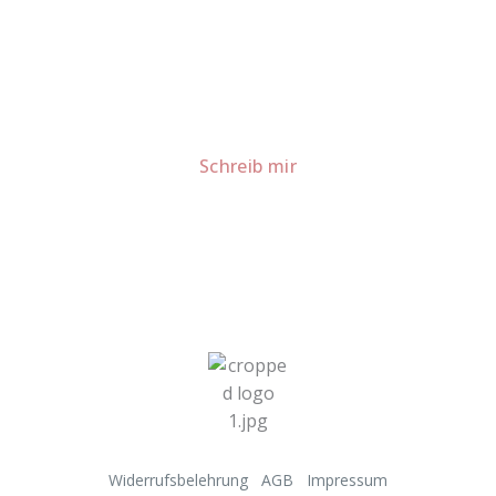
Lust auf mehr süße Inspiration?
Schau dir meine Rezepte und Backideen an - direkt aus
meiner Küche.
Für Kooperationen oder Anfragen: Lass uns
sprechen!
Schreib mir
Widerrufsbelehrung
AGB
Impressum