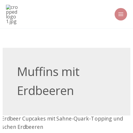
Zum
Inhalt
springen
Muffins mit
Erdbeeren
Erdbeer-
Cupcakes