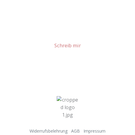
Lust auf mehr süße Inspiration?
Schau dir meine Rezepte und Backideen an - direkt aus
meiner Küche.
Für Kooperationen oder Anfragen: Lass uns
sprechen!
Schreib mir
Widerrufsbelehrung
AGB
Impressum