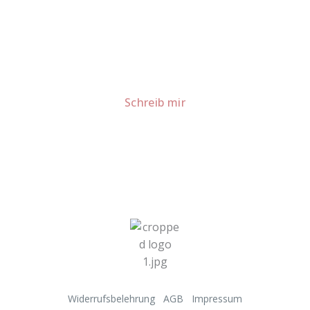
Lust auf mehr süße Inspiration?
Schau dir meine Rezepte und Backideen an - direkt aus
meiner Küche.
Für Kooperationen oder Anfragen: Lass uns
sprechen!
Schreib mir
Widerrufsbelehrung
AGB
Impressum