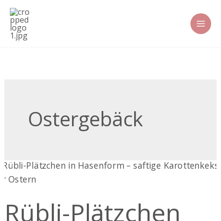
Zum
Inhalt
springen
Ostergebäck
Rübli-
Plätzchen
Rübli-Plätzchen