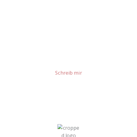
Lust auf mehr süße Inspiration?
Schau dir meine Rezepte und Backideen an - direkt aus
meiner Küche.
Für Kooperationen oder Anfragen: Lass uns
sprechen!
Schreib mir