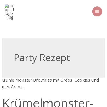
Zum
Inhalt
springen
Party Rezept
Krümelmonster-
Brownies
Krümelmonster-