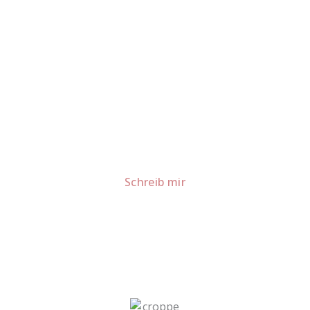
Lust auf mehr süße Inspiration?
Schau dir meine Rezepte und Backideen an - direkt aus
meiner Küche.
Für Kooperationen oder Anfragen: Lass uns
sprechen!
Schreib mir