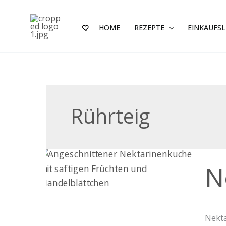
Zum
Inhalt
HOME
REZEPTE
EINKAUFSL
springen
Rührteig
Nekta
N
Mand
Nekta