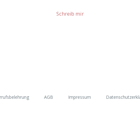
Für Kooperationen oder Anfragen: Lass uns sprechen!
Schreib mir
rrufsbelehrung
AGB
Impressum
Datenschutzerkl