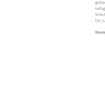
gebac
safti
Schic
Ob zu
Weite