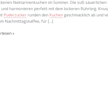
kenen Nektarinenkuchen im Sommer. Die süß-säuerlichen
g und harmonieren perfekt mit dem lockeren Rührteig. Knus
ht
Puderzucker
runden den
Kuchen
geschmacklich ab und ve
m Nachmittagskaffee, für […]
rlesen »
Lust auf mehr süße Inspiration?
Schau dir meine Rezepte und Backideen an - direkt aus meiner Küche.