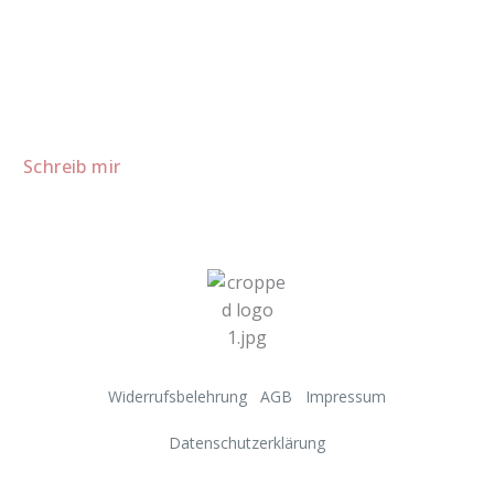
Lust auf mehr süße Inspiration?
Schau dir meine Rezepte und Backideen an - direkt aus meiner
Küche.
Für Kooperationen oder Anfragen: Lass uns sprechen!
Schreib mir
Widerrufsbelehrung
AGB
Impressum
Datenschutzerklärung